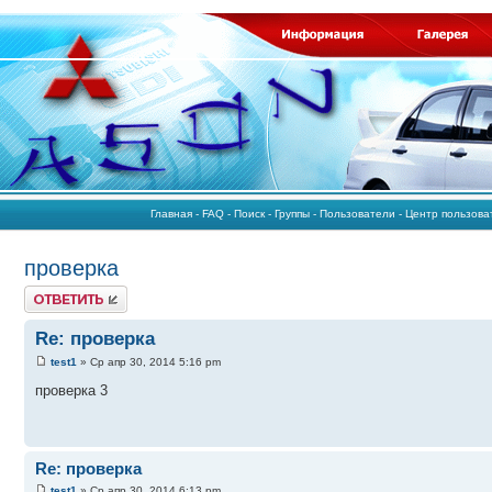
Главная
-
FAQ
-
Поиск
-
Группы
-
Пользователи
-
Центр пользов
проверка
Ответить
Re: проверка
test1
» Ср апр 30, 2014 5:16 pm
проверка 3
Re: проверка
test1
» Ср апр 30, 2014 6:13 pm