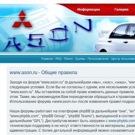
Главная
-
FAQ
-
Поиск
-
Группы
-
Пользователи
-
Центр пользов
www.ason.ru - Общие правила
Заходя на форум “www.ason.ru” (в дальнейшем «мы», «нас», «наш», “www.a
следующие условия. Если Вы не согласны с одним, или несколькими усл
“www.ason.ru”. Мы оставляем за собой право изменить данные правила 
этом. Также, мы рекомендуем Вам периодически обращаться к правилам,
Использование форума «www.ason.ru» после изменения правил подразу
Наши форумы работают на платформе phpBB (в дальнейшем “они”, “их”
“www.phpbb.com”, “phpBB Group”, “phpBB Teams”), выпущенной в соответ
дальнейшем “GPL”). Дистрибутив может быть загружен с
www.phpbb.co
техническую поддержку и не несут ответственности за материалы, ра
администрации. С более детальной информацией можно ознакомиться