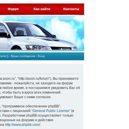
ателя
()
-
Ваши сообщения
-
Вход
son.ru”, “http://ason.ru/forum”), Вы принимаете
овиями - пожалуйста, не заходите на форум
в любое время, и постараемся уведомить Вас об
 чтобы быть в курсе всех изменений.
мевает Ваше с ними согласие.
, “программное обеспечение phpBB”,
ствии с лицензией “
General Public License
” (в
m
. Разработчики phpBB осуществляют только
змещенные на форуме и действия
 на
http://www.phpbb.com/
.