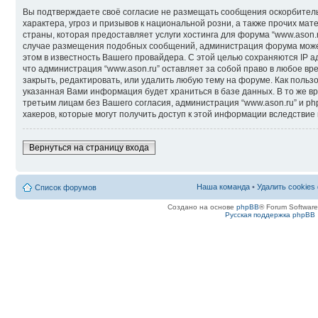
Вы подтверждаете своё согласие не размещать сообщения оскорбитель
характера, угроз и призывов к национальной розни, а также прочих м
страны, которая предоставляет услуги хостинга для форума “www.ason.
случае размещения подобных сообщений, администрация форума может
этом в известность Вашего провайдера. С этой целью сохраняются IP а
что администрация “www.ason.ru” оставляет за собой право в любое вр
закрыть, редактировать, или удалить любую тему на форуме. Как пользо
указанная Вами информация будет храниться в базе данных. В то же в
третьим лицам без Вашего согласия, администрация “www.ason.ru” и ph
хакеров, которые могут получить доступ к этой информации вследствие
Вернуться на страницу входа
Наша команда
•
Удалить cookies
Список форумов
Создано на основе
phpBB
® Forum Softwar
Русская поддержка phpBB