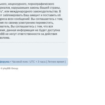
ного, нецензурного, порнографического
атериалов, нарушаюших законы Вашей страны,
ru”, или международного законодательства. В
 заблокировать Ваш аккаунт и поставить об
дреса всех сообщений. Вы соглашаетесь с тем,
емя по своему усмотрению переместить,
ватель, Вы соглашаетесь с тем, что вся
ремя, данная информация не будет доступна
pBB не несут ответственности за действия
 взлома.
 форума
• Часовой пояс: UTC + 3 часа [ Летнее время ]
e © phpBB Group