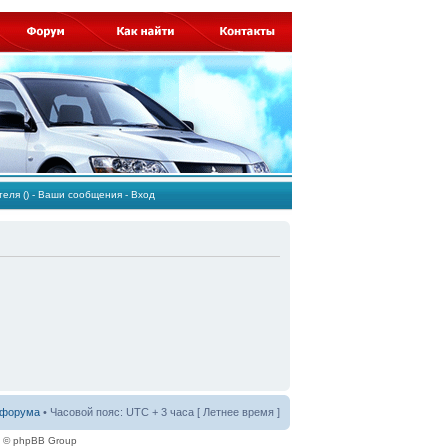
ателя
()
-
Ваши сообщения
-
Вход
 форума
• Часовой пояс: UTC + 3 часа [ Летнее время ]
e © phpBB Group