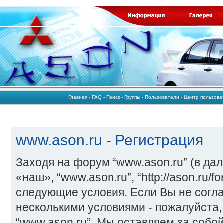
Главная
-
FAQ
-
Поиск
-
Группы
-
Пользователи
-
Центр пользов
www.ason.ru - Регистрация
Заходя на форум “www.ason.ru” (в да
«наш», “www.ason.ru”, “http://ason.ru/
следующие условия. Если Вы не согла
несколькими условиями - пожалуйста,
“www.ason.ru”. Мы оставляем за собо