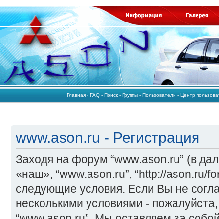
Главная
-
FAQ
-
Поиск
-
Группы
-
Пользователи
-
Центр пользов
www.ason.ru - Регистрация
Заходя на форум “www.ason.ru” (в да
«наш», “www.ason.ru”, “http://ason.ru/
следующие условия. Если Вы не согла
несколькими условиями - пожалуйста,
“www.ason.ru”. Мы оставляем за собо