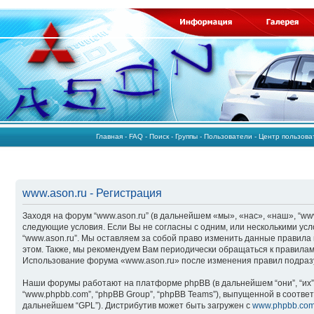
Главная
-
FAQ
-
Поиск
-
Группы
-
Пользователи
-
Центр пользов
www.ason.ru - Регистрация
Заходя на форум “www.ason.ru” (в дальнейшем «мы», «нас», «наш», “www.a
следующие условия. Если Вы не согласны с одним, или несколькими усл
“www.ason.ru”. Мы оставляем за собой право изменить данные правила 
этом. Также, мы рекомендуем Вам периодически обращаться к правилам,
Использование форума «www.ason.ru» после изменения правил подразу
Наши форумы работают на платформе phpBB (в дальнейшем “они”, “их”
“www.phpbb.com”, “phpBB Group”, “phpBB Teams”), выпущенной в соответ
дальнейшем “GPL”). Дистрибутив может быть загружен с
www.phpbb.co