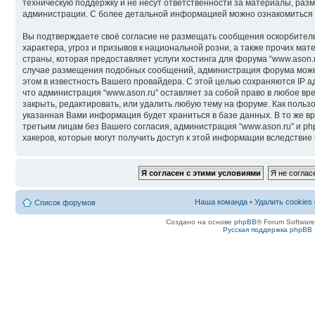
техническую поддержку и не несут ответственности за материалы, ра
администрации. С более детальной информацией можно ознакомиться
Вы подтверждаете своё согласие не размещать сообщения оскорбитель
характера, угроз и призывов к национальной розни, а также прочих м
страны, которая предоставляет услуги хостинга для форума “www.ason.
случае размещения подобных сообщений, администрация форума может
этом в известность Вашего провайдера. С этой целью сохраняются IP а
что администрация “www.ason.ru” оставляет за собой право в любое вр
закрыть, редактировать, или удалить любую тему на форуме. Как пользо
указанная Вами информация будет храниться в базе данных. В то же в
третьим лицам без Вашего согласия, администрация “www.ason.ru” и ph
хакеров, которые могут получить доступ к этой информации вследствие
Наша команда
•
Удалить cookies
Список форумов
Создано на основе
phpBB
® Forum Softwar
Русская поддержка phpBB