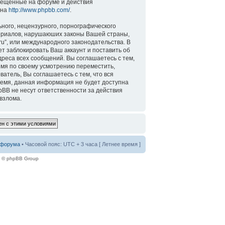
змещенные на форуме и действия
 на
http://www.phpbb.com/
.
ного, нецензурного, порнографического
атериалов, нарушаюших законы Вашей страны,
ru”, или международного законодательства. В
 заблокировать Ваш аккаунт и поставить об
дреса всех сообщений. Вы соглашаетесь с тем,
емя по своему усмотрению переместить,
ватель, Вы соглашаетесь с тем, что вся
ремя, данная информация не будет доступна
pBB не несут ответственности за действия
 взлома.
 форума
• Часовой пояс: UTC + 3 часа [ Летнее время ]
e © phpBB Group