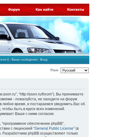
ателя
()
-
Ваши сообщения
-
Вход
Язык:
son.ru”, “http://ason.ru/forum”), Вы принимаете
овиями - пожалуйста, не заходите на форум
в любое время, и постараемся уведомить Вас об
 чтобы быть в курсе всех изменений.
мевает Ваше с ними согласие.
, “программное обеспечение phpBB”,
ствии с лицензией “
General Public License
” (в
m
. Разработчики phpBB осуществляют только