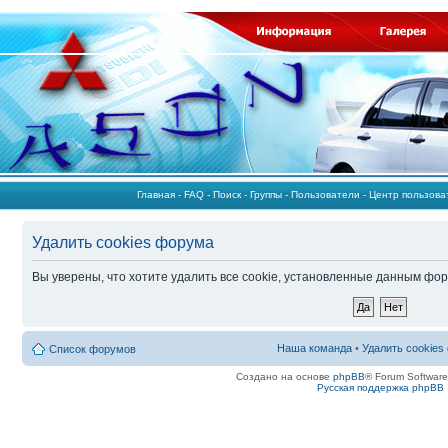
Главная
-
FAQ
-
Поиск
-
Группы
-
Пользователи
-
Центр пользов
Удалить cookies форума
Вы уверены, что хотите удалить все cookie, установленные данным фо
Наша команда
•
Удалить cookies
Список форумов
Создано на основе
phpBB
® Forum Softwar
Русская поддержка phpBB