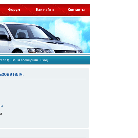
ателя
()
-
Ваши сообщения
-
Вход
ьзователя.
та
аз