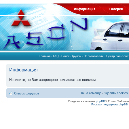
Главная
-
FAQ
-
Поиск
-
Группы
-
Пользователи
-
Центр пользов
Информация
Извините, но Вам запрещено пользоваться поиском.
Наша команда
•
Удалить cookies
Список форумов
Создано на основе
phpBB
® Forum Softwar
Русская поддержка phpBB