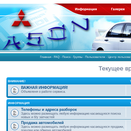
Главная
-
FAQ
-
Поиск
-
Группы
-
Пользователи
-
Центр пользов
Текущее вр
ВНИМАНИЕ!
ВАЖНАЯ ИНФОРМАЦИЯ!
Объявленя о работе сервиса.
ИНФОРМАЦИЯ
Телефоны и адреса разборок
Здесь можно размещать любую информацию касающуюся поиска
новых и б/у запчастей
Продажа автомобилей
Здесь можно размещать любую информацию касающуюся продажи,
покупки или обмена автомобилей