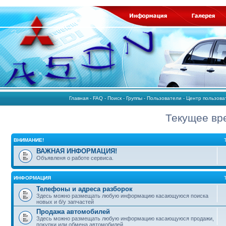
Главная
-
FAQ
-
Поиск
-
Группы
-
Пользователи
-
Центр пользов
Текущее вре
ВНИМАНИЕ!
ВАЖНАЯ ИНФОРМАЦИЯ!
Объявленя о работе сервиса.
ИНФОРМАЦИЯ
Телефоны и адреса разборок
Здесь можно размещать любую информацию касающуюся поиска
новых и б/у запчастей
Продажа автомобилей
Здесь можно размещать любую информацию касающуюся продажи,
покупки или обмена автомобилей