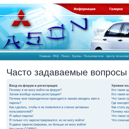
Главная
-
FAQ
-
Поиск
-
Группы
-
Пользователи
-
Центр пользов
Часто задаваемые вопросы
Вход на форум и регистрация
Уровни по
Почему я не могу войти на форум?
Кто такие 
Зачем вообще нужна регистрация?
Кто такие 
Почему мне периодически приходится заново вводить имя и
Что такое 
пароль?
Где находят
Как сделать, чтобы я не появлялся в списке активных
Как стать 
пользователей?
Почему наз
Я забыл пароль!
Что такое 
Я только что зарегистрировался, но не могу войти!
Что означа
Я давно зарегистрирован, но больше не могу войти!
Что такое COPPA?