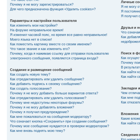
Личные со
Почему я не могу зарегистрироваться?
Я не могу 
Для чего предназначена функция «Удалить cookies»?
Я постоянн
Я получил 
Параметры и настройки пользователя
Как изменить мои настройки?
Друзья и 
На форуме неправильное время!
Что означа
Я изменил часовой пояс, но время все равно неправильное!
Как добавля
Моего языка нет в списке!
недоброжел
Как поместить картинку вместе со своим именем?
Что такое звание и как изменить его?
Поиск в ф
Почему, когда я нажимаю ссылку для отправки пользователю
Как осущес
электронного сообщения, появляется страница входа?
Почему пои
В результат
Создание и размещение сообщений
Как найти к
Как создать новую тему?
Как найти 
Как отредактировать или удалить сообщение?
Как добавить подпись к своему сообщению?
Закладки 
Как создать голосование?
Чем отлича
Почему я не могу добавить больше вариантов ответа?
Как мне по
Как отредактировать или удалить голосование?
Как отказат
Почему мне недоступны некоторые форумы?
Почему я не могу добавлять вложения?
Почему я получил предупреждение?
Вложения
Как мне пожаловаться на сообщения модератору?
Какие влож
Что означает кнопка «Сохранить» при создании сообщения?
Как найти 
Почему мое сообщение нуждается в проверки модератором?
Как мне вновь поднять мою тему?
Сведения 
Кто написа