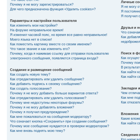
Личные со
Почему я не могу зарегистрироваться?
Я не могу 
Для чего предназначена функция «Удалить cookies»?
Я постоянн
Я получил 
Параметры и настройки пользователя
Как изменить мои настройки?
Друзья и 
На форуме неправильное время!
Что означа
Я изменил часовой пояс, но время все равно неправильное!
Как добавля
Моего языка нет в списке!
недоброжел
Как поместить картинку вместе со своим именем?
Что такое звание и как изменить его?
Поиск в ф
Почему, когда я нажимаю ссылку для отправки пользователю
Как осущес
электронного сообщения, появляется страница входа?
Почему пои
В результат
Создание и размещение сообщений
Как найти к
Как создать новую тему?
Как найти 
Как отредактировать или удалить сообщение?
Как добавить подпись к своему сообщению?
Закладки 
Как создать голосование?
Чем отлича
Почему я не могу добавить больше вариантов ответа?
Как мне по
Как отредактировать или удалить голосование?
Как отказат
Почему мне недоступны некоторые форумы?
Почему я не могу добавлять вложения?
Почему я получил предупреждение?
Вложения
Как мне пожаловаться на сообщения модератору?
Какие влож
Что означает кнопка «Сохранить» при создании сообщения?
Как найти 
Почему мое сообщение нуждается в проверки модератором?
Как мне вновь поднять мою тему?
Сведения 
Кто написа