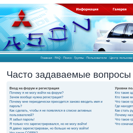
Главная
-
FAQ
-
Поиск
-
Группы
-
Пользователи
-
Центр пользов
Часто задаваемые вопросы
Вход на форум и регистрация
Уровни по
Почему я не могу войти на форум?
Кто такие 
Зачем вообще нужна регистрация?
Кто такие 
Почему мне периодически приходится заново вводить имя и
Что такое 
пароль?
Где находят
Как сделать, чтобы я не появлялся в списке активных
Как стать 
пользователей?
Почему наз
Я забыл пароль!
Что такое 
Я только что зарегистрировался, но не могу войти!
Что означа
Я давно зарегистрирован, но больше не могу войти!
Что такое COPPA?