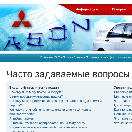
Главная
-
FAQ
-
Поиск
-
Группы
-
Пользователи
-
Центр пользов
Часто задаваемые вопросы
Вход на форум и регистрация
Уровни по
Почему я не могу войти на форум?
Кто такие 
Зачем вообще нужна регистрация?
Кто такие 
Почему мне периодически приходится заново вводить имя и
Что такое 
пароль?
Где находят
Как сделать, чтобы я не появлялся в списке активных
Как стать 
пользователей?
Почему наз
Я забыл пароль!
Что такое 
Я только что зарегистрировался, но не могу войти!
Что означа
Я давно зарегистрирован, но больше не могу войти!
Что такое COPPA?