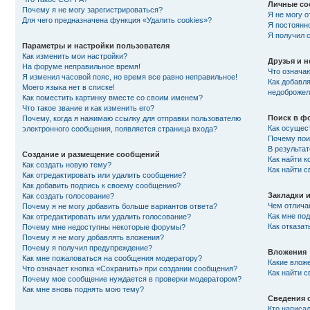
Личные со
Почему я не могу зарегистрироваться?
Я не могу 
Для чего предназначена функция «Удалить cookies»?
Я постоянн
Я получил 
Параметры и настройки пользователя
Как изменить мои настройки?
Друзья и 
На форуме неправильное время!
Что означа
Я изменил часовой пояс, но время все равно неправильное!
Как добавля
Моего языка нет в списке!
недоброжел
Как поместить картинку вместе со своим именем?
Что такое звание и как изменить его?
Поиск в ф
Почему, когда я нажимаю ссылку для отправки пользователю
Как осущес
электронного сообщения, появляется страница входа?
Почему пои
В результат
Создание и размещение сообщений
Как найти к
Как создать новую тему?
Как найти 
Как отредактировать или удалить сообщение?
Как добавить подпись к своему сообщению?
Закладки 
Как создать голосование?
Чем отлича
Почему я не могу добавить больше вариантов ответа?
Как мне по
Как отредактировать или удалить голосование?
Как отказат
Почему мне недоступны некоторые форумы?
Почему я не могу добавлять вложения?
Почему я получил предупреждение?
Вложения
Как мне пожаловаться на сообщения модератору?
Какие влож
Что означает кнопка «Сохранить» при создании сообщения?
Как найти 
Почему мое сообщение нуждается в проверки модератором?
Как мне вновь поднять мою тему?
Сведения 
Кто написа